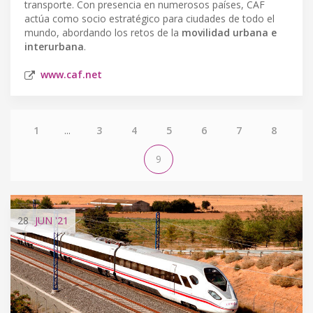
transporte. Con presencia en numerosos países, CAF
actúa como socio estratégico para ciudades de todo el
mundo, abordando los retos de la
movilidad urbana e
interurbana
.
www.caf.net
1
...
3
4
5
6
7
8
9
28
JUN
'21