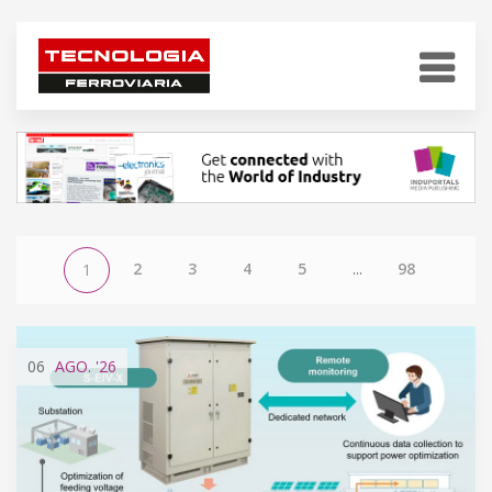
2
3
4
5
...
98
1
06
AGO.
'26