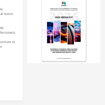
la
 al nuevo
 de
erroviario.
romover el
de