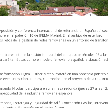
a exposición y conferencia internacional de referencia en España del sec
embre en el pabellón 10 de IFEMA Madrid. En el ámbito de este foro,
os retos de la gestión de redes ferroviarias en un entorno de transf
tará presente en la sesión inaugural del congreso (miércoles 26 a las
rdará temáticas como el modelo ferroviario español, la situación act
ansformación Digital, Esther Mateo, tratará en una ponencia (miércole
 ante eventuales ciberataques, centrándose en el proyecto de la UIC RE
Fernando Nicolás, participará en una mesa redonda (jueves 27 a las 12
petitividad de la industria ferroviaria española.
ersonas, Estrategia y Seguridad de Adif, Concepción Casillas, interve
 talento y formación en el sector ferroviario.