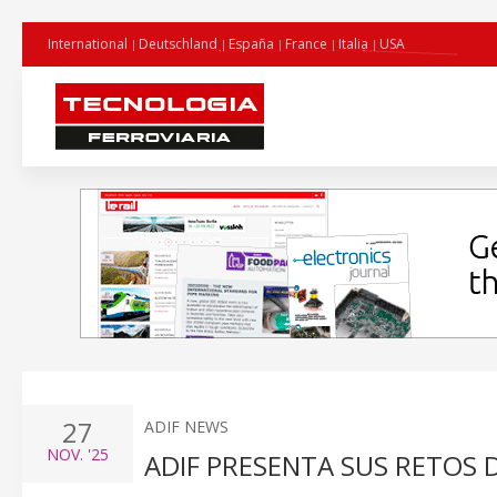
International
Deutschland
España
France
Italia
USA
27
ADIF NEWS
NOV.
'25
ADIF PRESENTA SUS RETOS DI